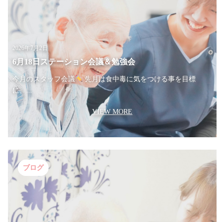
2026年7月2日
6月18日ステーション会議＆勉強会
今月のスタッフ会議
先月は食中毒に気をつける事を目標
に、...
VIEW MORE
ブログ